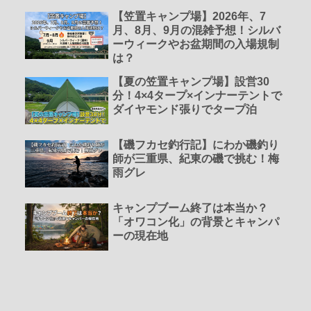
【笠置キャンプ場】2026年、7
月、8月、9月の混雑予想！シルバ
ーウィークやお盆期間の入場規制
は？
【夏の笠置キャンプ場】設営30
分！4×4タープ×インナーテントで
ダイヤモンド張りでタープ泊
【磯フカセ釣行記】にわか磯釣り
師が三重県、紀東の磯で挑む！梅
雨グレ
キャンプブーム終了は本当か？
「オワコン化」の背景とキャンパ
ーの現在地