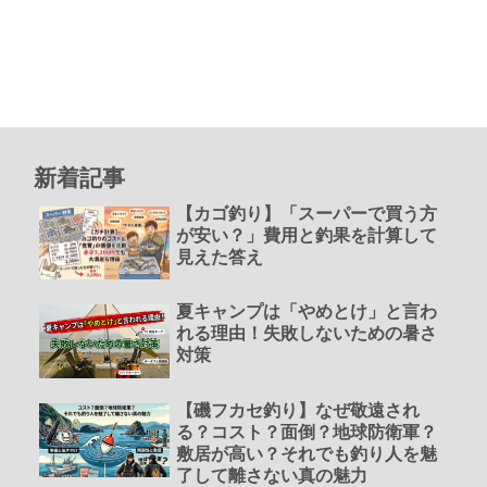
新着記事
【カゴ釣り】「スーパーで買う方
が安い？」費用と釣果を計算して
見えた答え
夏キャンプは「やめとけ」と言わ
れる理由！失敗しないための暑さ
対策
【磯フカセ釣り】なぜ敬遠され
る？コスト？面倒？地球防衛軍？
敷居が高い？それでも釣り人を魅
了して離さない真の魅力