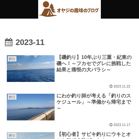
2023-11
【磯釣り】10年ぶり三重・紀東の
釣り
磯へ！～フカセでグレに挑戦した
結果と痛恨の大バラシ～
2023.11.22
にわか釣り師が考える「釣りのス
釣り
ケジュール」～準備から帰宅まで
～
2023.11.17
【初心者】サビキ釣りにウキとオ
釣り