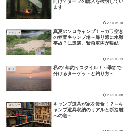
向けてタープの購入を検討してい
ます
2025.08.19
真夏のソロキャンプ！～ガラ空き
キャンプ
の笠置キャンプ場～帰り際に水難
事故？に遭遇、緊急車両が集結
2025.08.13
私の1年釣りスタイル！～季節で
釣り
分けるターゲットと釣り方～
2025.08.08
キャンプ道具が家を侵食！？～キ
キャンプ
ャンプ道具収納のリアルと断捨離
への道～