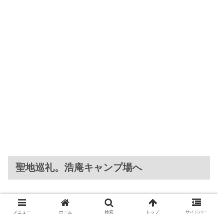
聖地巡礼。浩庵キャンプ場へ
豚鹿豚鹿バーガーを食べ終え、サイトに戻って11時過ぎ
メニュー
ホーム
検索
トップ
サイドバー
に撤収を開始し、12時30分にふもとっぱらキャンプ場を