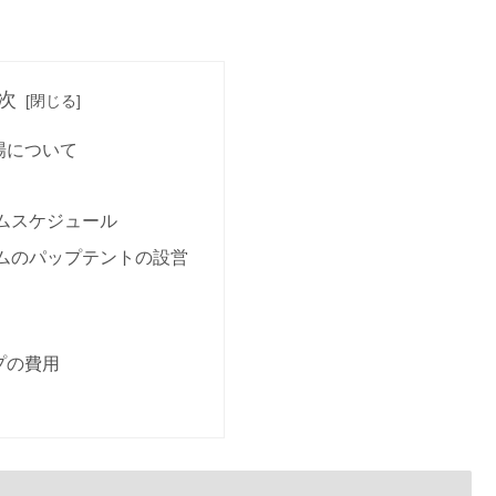
次
場について
ムスケジュール
ムのパップテントの設営
プの費用