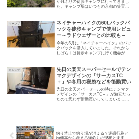
す。そんな私が今回の楽天スーパーセー
か月ぶりの徒歩キャンプに行ってきまし
ルの「お買い得なキャンプ道具」という
た。キャンプ場はいつもの京都の笠置キ
か、私自身が欲しいキャンプ道具をいく
ャンプ場です。電車でキャンプに行くな
つか紹介していきます。ただ、私はキャ
ら駅から徒歩５分なのでとても便利で
ンプ道具の収納場所の問題もあって、新
す。徒歩で行ける他のキャンプ場も探し
ネイチャーハイクの60Lバックパ
キャンプ
たにキャンプ道具を買うなら、今持って
ているのですが、なかなか良いキャンプ
ックを徒歩キャンプで使用レビュ
いるものをどうにかしないといけないの
場が無くていつも笠置キャンプ場に行っ
ー～ラドウェザーとの比較も～
で、買うべきか悩んでいます。
てしまいます。。いつもと同じような行
程なのですがこれから徒歩キャンプを始
今年の5月に「ネイチャーハイク」のバッ
める方など、どなたかの参考になれば嬉
クパックを購入していました。それから
しいです。
しばらくは徒歩キャンプに行く機会がな
かったのですが、最近やっと涼しくなっ
てきたので、５月に購入した「ネイチャ
ーハイク」のバックパックを使って徒歩
先日の楽天スーパーセールでテン
キャンプ
キャンプに行くことにしました。今回の
マクデザインの「サーカスTC
記事では徒歩キャンプの準備の様子と共
＋」や冬用の寝袋などを衝動買い
に、５月に購入した「ネイチャーハイ
ク」のバックパックの簡単なレビューを
先日の楽天スパーセールの時にテンマク
お届けします。
デザインの「サーカスTC＋」が激安だっ
たので思わず衝動買いしてしまいまし
た。「サーカスTC＋」の他にテンマクデ
ザインの「メッシュインナーテントセッ
ト4/5」、スームルームのTC素材のヘキサ
タープ、更にはタラスブルバの「ハイブ
リッドマミーシュラフ-14」まで購入して
しまいました。
釣り禁止で釣り場が消える？迷惑行為と
物価高から考える海釣りの現状と未来