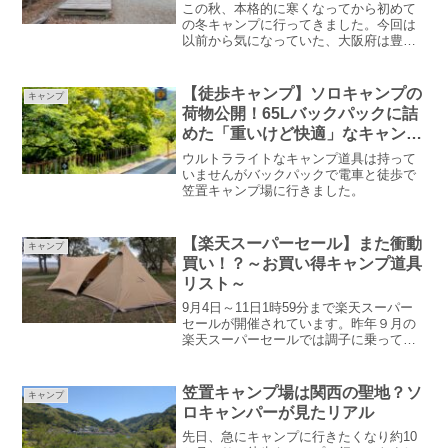
特徴～
この秋、本格的に寒くなってから初めて
の冬キャンプに行ってきました。今回は
以前から気になっていた、大阪府は豊能
郡能勢町にある「ボウケンノモリのせ」
という施設内にあるキャンプ場に行きま
した。今回の記事では、「ボウケンノモ
【徒歩キャンプ】ソロキャンプの
キャンプ
リのせ」でのキャンプの様子を、キャン
荷物公開！65Lバックパックに詰
プ場の簡単な紹介を中心にお届けしま
めた「重いけど快適」なキャンプ
す。
道具
ウルトラライトなキャンプ道具は持って
いませんがバックパックで電車と徒歩で
笠置キャンプ場に行きました。
【楽天スーパーセール】また衝動
キャンプ
買い！？～お買い得キャンプ道具
リスト～
9月4日～11日1時59分まで楽天スーパー
セールが開催されています。昨年９月の
楽天スーパーセールでは調子に乗ってテ
ンマクデザインの「サーカスTCテント」
などを衝動買いしてしまいました。私
は、既に大量のキャンプ道具を所有して
笠置キャンプ場は関西の聖地？ソ
キャンプ
いるのですが、いまだに普段からAmazon
ロキャンパーが見たリアル
や楽天のサイトを定期的に見て、「何か
いいものないかなぁ」なんて考えていま
先日、急にキャンプに行きたくなり約10