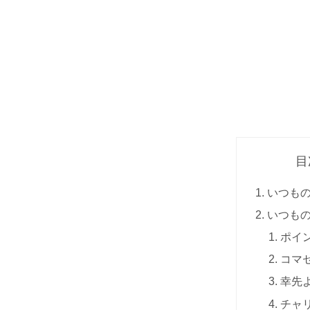
目
いつも
いつも
ポイ
コマ
幸先
チャ