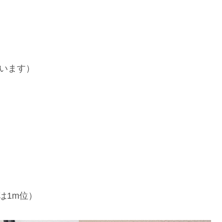
ています）
は1m位）