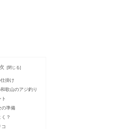
次
の仕掛け
の和歌山のアジ釣り
ント
セの準備
よく？
リコ