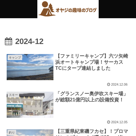
2024-12
【ファミリーキャンプ】六ツ矢崎
キャンプ
浜オートキャンプ場！サーカス
TCにタープ連結しました
2024.12.06
「グランスノー奥伊吹スキー場」
スキー
が総額21億円以上の設備投資！
2024.12.05
【三重県紀東磯フカセ】！プロマ
釣り