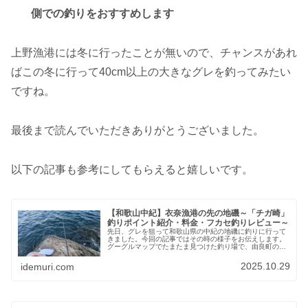
側での釣りをおすすめします
上野漁港には冬に行ったことが無いので、チャンスがあれ
ばこの冬に行って40cm以上の大きなグレを釣ってみたい
ですね。
最後まで読んでいただきありがとうございました。
以下の記事も参考にしてもらえると嬉しいです。
【和歌山中紀】衣奈漁港の先の地磯～「チガ崎」
釣りポイント紹介・料金・フカセ釣りレビュー～
先日、グレを狙って和歌山県の中紀の地磯に釣りに行って
きました。今回の記事ではその時の様子をお伝えします。
グーグルマップでたまたま見つけた釣り場で、由良町の衣
奈漁港のトンネルの先の「チガ崎」と呼ばれている場所で
す。今まで何度も中紀エリアに釣りに来ていましたが、こ
2025.10.29
idemuri.com
んな場所があるなんて知りませんでした。