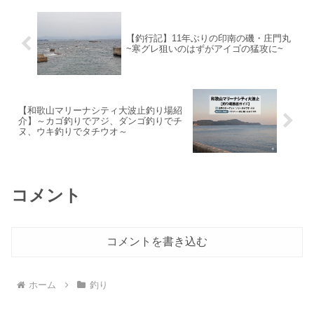
いので、たまに練習がてら波止にフカセ
年以上使用していますので、「そろそろ
釣りに出かけています。
買い換えても良いかな」なんて思ってい
ます。今回の記事では、私が次にクーラ
【釣行記】11年ぶりの印南の磯・庄門丸
ーボックスを買うならどのクーラーボッ
~寒グレ狙いのはずがアイゴの猛攻に~
クスを買うかについて書き記していきま
す。
【和歌山マリーナシティ大波止釣り場紹
介】～カゴ釣りでアジ、ダンゴ釣りでチ
ヌ、ウキ釣りでタチウオ～
コメント
コメントを書き込む
ホーム
釣り