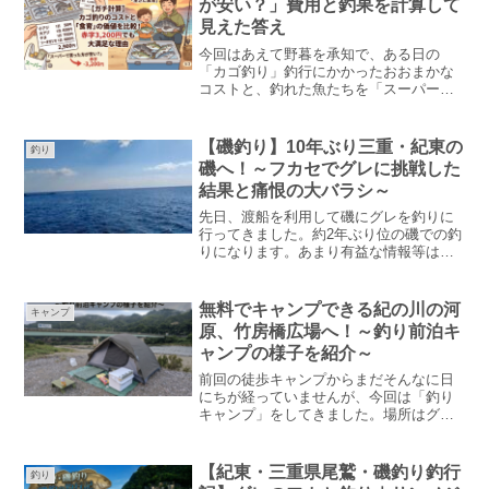
が安い？」費用と釣果を計算して
見えた答え
今回はあえて野暮を承知で、ある日の
「カゴ釣り」釣行にかかったおおまかな
コストと、釣れた魚たちを「スーパー市
場価格」に換算した価値を比較し、考察
してみたいと思います。
【磯釣り】10年ぶり三重・紀東の
釣り
磯へ！～フカセでグレに挑戦した
結果と痛恨の大バラシ～
先日、渡船を利用して磯にグレを釣りに
行ってきました。約2年ぶり位の磯での釣
りになります。あまり有益な情報等はあ
りませんが磯での釣りの様子をお届けし
たいと思います。
無料でキャンプできる紀の川の河
キャンプ
原、竹房橋広場へ！～釣り前泊キ
ャンプの様子を紹介～
前回の徒歩キャンプからまだそんなに日
にちが経っていませんが、今回は「釣り
キャンプ」をしてきました。場所はグー
グルマップ上で和歌山県紀の川市の「竹
房橋広場」と呼ばれているところです。
無料で利用できる河原でキャンプをし
【紀東・三重県尾鷲・磯釣り釣行
釣り
て、翌朝は和歌山マリーナシティへアジ