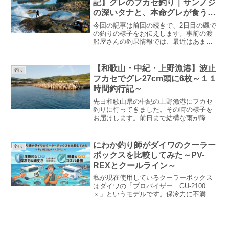
記】グレのフカセ釣り｜サンノジ
釣りに出発しました。今回の記事では、
の深いタナと、本命グレが食う浅
そのキャンプ部分の様子を画像を中心に
いタナ
紹介します。「竹房橋広場でキャンプで
今回の記事は前回の続きで、2日目の磯で
きるの？」「設備や環境はどう？」と気
の釣りの様子をお伝えします。事前の渡
になる方の参考になれば幸いです。
船屋さんの釣果情報では、最近はあまり
釣れていない様子ですが、昨年の同じ時
期に良い思いをしただけに期待だけは膨
らみます。結果はどうだったのでしょう
【和歌山・中紀・上野漁港】波止
釣り
か。
フカセでグレ27cm頭に6枚～１１
時間釣行記～
先日和歌山県の中紀の上野漁港にフカセ
釣りに行ってきました。その時の様子を
お届けします。前日まで結構な雨が降っ
ていたのですが、当日は天気は晴れで風
も弱く絶好の釣り日和でした。自分は波
止でのフカセ釣りは磯でフカセ釣りをす
にわか釣り師がダイワのクーラー
釣り
るよりも難しいんじゃないかと感じてい
ボックスを比較してみた～PV-
ます。磯ならそれなりに流れがあります
REXとクールライン～
し、地形に変化があるので魚が居そうな
ポイントがわかりやすい気がします。波
私が現在使用しているクーラーボックス
止の場合は潮の流れが全くない時も多い
はダイワの「プロバイザー GU-2100
ですし、変化に乏しくて魚がどこに居そ
ｘ」というモデルです。保冷力に不満を
うなのか見当が付きにくいです。私自身
抱きながら10年以上使用しています。冬
の技量不足もありますが。磯に行きたい
の気温の低い日は良いのですが、初夏な
のですがエサ代、渡船代や交通費などを
どの気温が30度近くになるようなときは
考えると気軽に何回も行けるわけではな
氷が解けるスピードが早いです。既に10