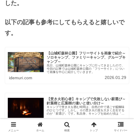
した。
以下の記事も参考にしてもらえると嬉しいで
す。
【山城町森林公園】フリーサイトを画像で紹介～
ソロキャンプ、ファミリーキャンプ、グループキ
ャンプ～
先日、山城町森林公園にキャンプに行ってきましたので、
今回の記事では山城町森林公園の「フリーサイト」につい
て画像を中心に紹介していきます。
2026.01.29
idemuri.com
【焚き火初心者】キャンプで失敗しない薪選び～
針葉樹と広葉樹の違いと使い分け～
キャンプで焚き火を囲む時間は、自然の中で過ごす醍醐味
のひとつです。しかし、その焚き火の質を大きく左右する
のが「薪選び」です。私自身、キャンプを始めた頃は「と
りあえず売っている薪を買えばいい」と思っていました。
しかし実際には、薪の種類や状態によって、火付き・燃え
2025.12.16
idemuri.com
方・煙の量・暖かさがまったく違うことを何度も経験しま
した。この記事では、これからキャンプを始める方や、焚
き火がなかなかうまくいかないと感じている方に向けて、
メニュー
ホーム
検索
トップ
サイドバー
失敗しない薪選びのポイントを分かりやすく紹介していき