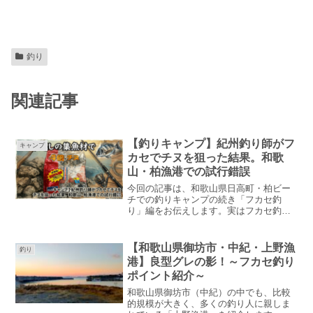
釣り
関連記事
【釣りキャンプ】紀州釣り師がフ
キャンプ
カセでチヌを狙った結果。和歌
山・柏漁港での試行錯誤
今回の記事は、和歌山県日高町・柏ビー
チでの釣りキャンプの続き「フカセ釣
り」編をお伝えします。実はフカセ釣り
でチヌを狙うのは初めてです。私の中で
チヌ釣りと言えばダンゴ（紀州）釣り一
択です。ですが、今回はフカセ釣りでチ
【和歌山県御坊市・中紀・上野漁
釣り
ヌを狙います。と言ってもグレを釣ると
港】良型グレの影！～フカセ釣り
きは普段からフカセ釣りをしていますの
ポイント紹介～
で、自然な流れと言えば自然な流れで
す。
和歌山県御坊市（中紀）の中でも、比較
的規模が大きく、多くの釣り人に親しま