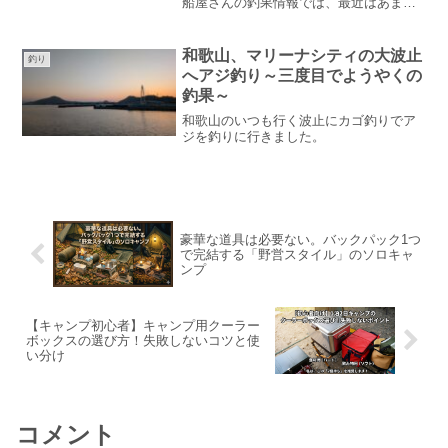
船屋さんの釣果情報では、最近はあまり
釣れていない様子ですが、昨年の同じ時
期に良い思いをしただけに期待だけは膨
らみます。結果はどうだったのでしょう
和歌山、マリーナシティの大波止
釣り
か。
へアジ釣り～三度目でようやくの
釣果～
和歌山のいつも行く波止にカゴ釣りでア
ジを釣りに行きました。
豪華な道具は必要ない。バックパック1つ
で完結する「野営スタイル」のソロキャ
ンプ
【キャンプ初心者】キャンプ用クーラー
ボックスの選び方！失敗しないコツと使
い分け
コメント