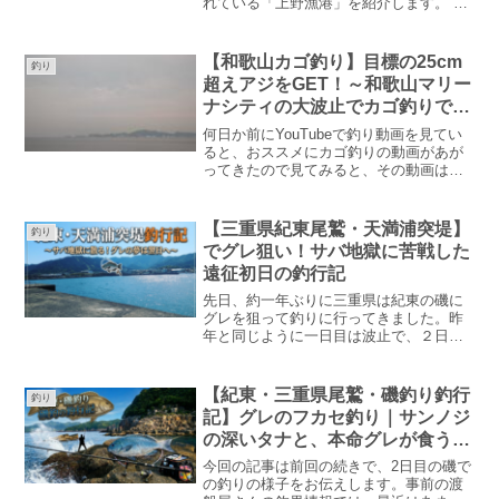
れている「上野漁港」を紹介します。 私
が実際に釣りをしたときに感じた漁港の
雰囲気や、釣れた魚、他の釣り人の様子
なども含併せて紹介していきます。
【和歌山カゴ釣り】目標の25cm
釣り
超えアジをGET！～和歌山マリー
ナシティの大波止でカゴ釣りで狙
う良型アジ！
何日か前にYouTubeで釣り動画を見てい
ると、おススメにカゴ釣りの動画があが
ってきたので見てみると、その動画は私
がいつも行く和歌山の波止でのカゴ釣り
の様子でした。夜釣りで25cm～30cm位
のアジがよく釣れているみたいだったの
【三重県紀東尾鷲・天満浦突堤】
釣り
で、急遽釣行の予定を立てて行ってみる
でグレ狙い！サバ地獄に苦戦した
ことにしました。アジ狙いのカゴ釣りは4
遠征初日の釣行記
月にも行ったのですが、アジは１匹も釣
ることが出来ませんでした。更にその前
先日、約一年ぶりに三重県は紀東の磯に
のアジ釣りは昨年の９月です。その時は
グレを狙って釣りに行ってきました。昨
アジを４匹釣ることができたのですが、
年と同じように一日目は波止で、２日目
サイズが小さく不完全燃焼な釣りでし
に磯に行って釣りをしました。昨年は念
た。最近、カゴ釣りで狙うような大きな
願の40オバーのグレが釣れて最高の釣行
アジを釣った記憶が無いので、今回は
になったのですが、今年はどうだったの
【紀東・三重県尾鷲・磯釣り釣行
釣り
25cm以上のアジを釣ることを目標に行っ
でしょうか。今回の記事では一日目の波
記】グレのフカセ釣り｜サンノジ
てみたいと思います。
止での釣りの様子を画像中心にお届けし
の深いタナと、本命グレが食う浅
ます。
いタナ
今回の記事は前回の続きで、2日目の磯で
の釣りの様子をお伝えします。事前の渡