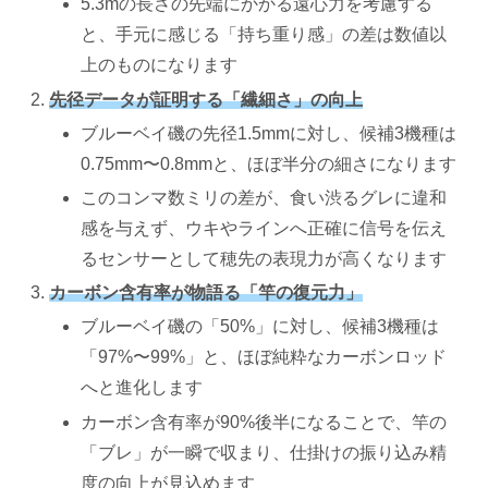
5.3mの長さの先端にかかる遠心力を考慮する
と、手元に感じる「持ち重り感」の差は数値以
上のものになります
先径データが証明する「繊細さ」の向上
ブルーベイ磯の先径1.5mmに対し、候補3機種は
0.75mm〜0.8mmと、ほぼ半分の細さになります
このコンマ数ミリの差が、食い渋るグレに違和
感を与えず、ウキやラインへ正確に信号を伝え
るセンサーとして穂先の表現力が高くなります
カーボン含有率が物語る「竿の復元力」
ブルーベイ磯の「50%」に対し、候補3機種は
「97%〜99%」と、ほぼ純粋なカーボンロッド
へと進化します
カーボン含有率が90%後半になることで、竿の
「ブレ」が一瞬で収まり、仕掛けの振り込み精
度の向上が見込めます