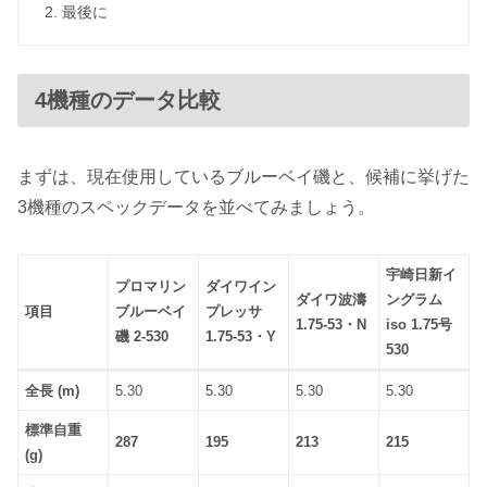
最後に
4機種のデータ比較
まずは、現在使用しているブルーベイ磯と、候補に挙げた
3機種のスペックデータを並べてみましょう。
宇崎日新イ
プロマリン
ダイワイン
ダイワ波濤
ングラム
項目
ブルーベイ
プレッサ
1.75-53・N
iso 1.75号
磯 2-530
1.75-53・Y
530
全長 (m)
5.30
5.30
5.30
5.30
標準自重
287
195
213
215
(g)