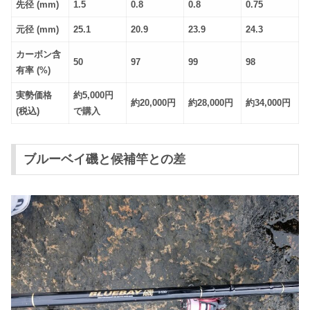
先径 (mm)
1.5
0.8
0.8
0.75
元径 (mm)
25.1
20.9
23.9
24.3
カーボン含
50
97
99
98
有率 (%)
実勢価格
約5,000円
約20,000円
約28,000円
約34,000円
(税込)
で購入
ブルーベイ磯と候補竿との差