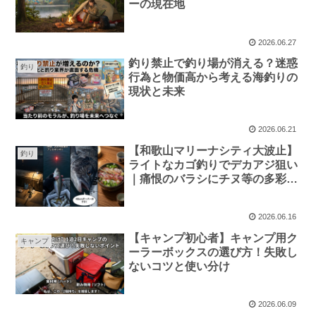
ーの現在地
2026.06.27
釣り禁止で釣り場が消える？迷惑
釣り
行為と物価高から考える海釣りの
現状と未来
2026.06.21
【和歌山マリーナシティ大波止】
釣り
ライトなカゴ釣りでデカアジ狙い
｜痛恨のバラシにチヌ等の多彩な
魚たち
2026.06.16
【キャンプ初心者】キャンプ用ク
キャンプ
ーラーボックスの選び方！失敗し
ないコツと使い分け
2026.06.09