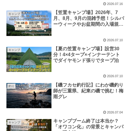
2026.07.16
【笠置キャンプ場】2026年、7
キャンプ
月、8月、9月の混雑予想！シルバ
ーウィークやお盆期間の入場規制
は？
2026.07.10
【夏の笠置キャンプ場】設営30
キャンプ
分！4×4タープ×インナーテント
でダイヤモンド張りでタープ泊
2026.07.10
【磯フカセ釣行記】にわか磯釣り
釣り
師が三重県、紀東の磯で挑む！梅
雨グレ
2026.07.04
キャンプブーム終了は本当か？
キャンプ
「オワコン化」の背景とキャンパ