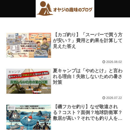
【カゴ釣り】「スーパーで買う方
釣り
が安い？」費用と釣果を計算して
見えた答え
2026.08.02
夏キャンプは「やめとけ」と言わ
キャンプ
れる理由！失敗しないための暑さ
対策
2026.07.22
【磯フカセ釣り】なぜ敬遠され
釣り
る？コスト？面倒？地球防衛軍？
敷居が高い？それでも釣り人を魅
了して離さない真の魅力