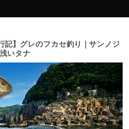
行記】グレのフカセ釣り｜サンノジ
浅いタナ