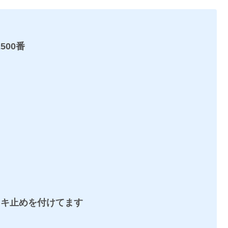
00番
）
ウキ止めを付けてます