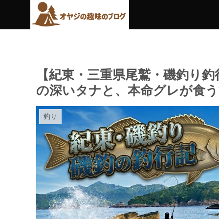
【紀東・三重県尾鷲・磯釣り釣
の深いタナと、本命グレが食う
釣り